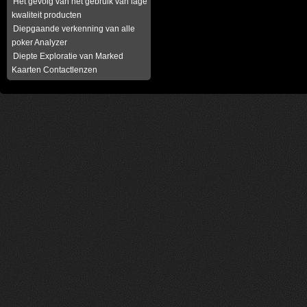
Het gevolg van het gebruik van lage
kwaliteit producten
Diepgaande verkenning van alle
poker Analyzer
Diepte Exploratie van Marked
Kaarten Contactlenzen