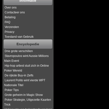
Informatie
Over ons
Contacteer ons
Betaling
FAQ
Verzenden
Privacy
Toestand van Gebruik
Encyclopedie
Drie grote verschillen
Stavropoulos wint Aussie Millions
Main Event
Hip-hop artiest sluit zich in Online
Poker Wereld
De rijkste Buy-in Zelfs
Laurent Polito wint vierde WPT
Nationale Titel
Poker Tips
Grote geheim in Magic Show
Poker Strategie, Uitgezette Kaarten
Trick