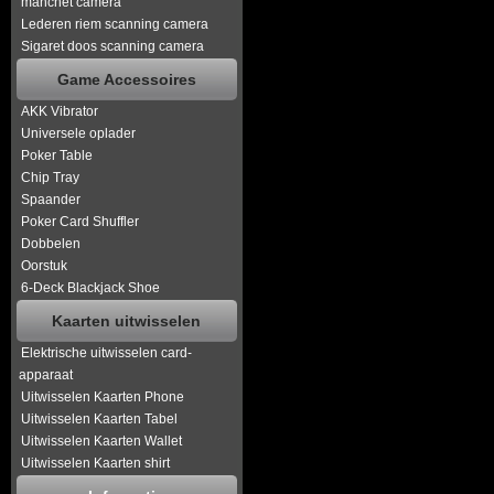
manchet camera
Lederen riem scanning camera
Sigaret doos scanning camera
Game Accessoires
AKK Vibrator
Universele oplader
Poker Table
Chip Tray
Spaander
Poker Card Shuffler
Dobbelen
Oorstuk
6-Deck Blackjack Shoe
Kaarten uitwisselen
Elektrische uitwisselen card-
apparaat
Uitwisselen Kaarten Phone
Uitwisselen Kaarten Tabel
Uitwisselen Kaarten Wallet
Uitwisselen Kaarten shirt