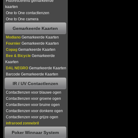
Fluorescerend gemarkeerde
kaarten
One to One contactlenzen
One to One camera
Gemarkeerde Kaarten
Modiano
Gemarkeerde Kaarten
Fournier
Gemarkeerde Kaarten
Copag
Gemarkeerde Kaarten
Bee & Bicycle
Gemarkeerde
Kaarten
DAL NEGRO
Gemarkeerde Kaarten
Barcode Gemarkeerde Kaarten
IR / UV Contactlenzen
Contactlenzen voor blauwe ogen
Contactlenzen voor groene ogen
Contactlenzen voor bruine ogen
Contactlenzen voor donkere ogen
Contactlenzen voor grijze ogen
infrarood zonnebril
Poker Winnaar System