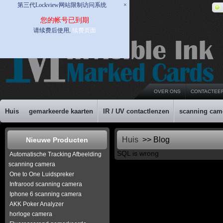
第三代Lockview网站限制访问系统
×
您的帐号已到期
请续费后使用,
续费页面
OVER ONS
CONTACTEE
Huis
gemarkeerde kaarten
IR / UV contactlenzen
scanning cam
Huis
>> Blog
Nieuwe Producten
SQL is wrong
Automatische Tracking Afbeelding
scanning camera
One to One Luidspreker
Infrarood scanning camera
Iphone 6 scanning camera
AKK Poker Analyzer
horloge camera