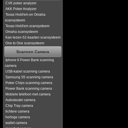
CVK poker analyzer
AKK Poker Analyzer
Texas Hold'em en Omaha
scansysteem
Texas Hold'em scansysteem
Omaha scansysteem
Kan-lezen-52-kaarten scansysteem
One to One scansysteem
Scannen Camera
Iphone 6 Power Bank scanning
camera
USB-kabel scanning camera
Samsung S5 scanning camera
Poker Chips scanning camera
Power Bank scanning camera
Mobiele telefoon met camera
Autosleutel camera
Chip Tray camera
lichtere camera
horloge camera
wallet camera